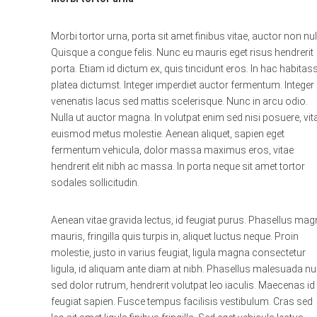
Morbi tortor urna, porta sit amet finibus vitae, auctor non nul
Quisque a congue felis. Nunc eu mauris eget risus hendrerit
porta. Etiam id dictum ex, quis tincidunt eros. In hac habitas
platea dictumst. Integer imperdiet auctor fermentum. Integer
venenatis lacus sed mattis scelerisque. Nunc in arcu odio.
Nulla ut auctor magna. In volutpat enim sed nisi posuere, vit
euismod metus molestie. Aenean aliquet, sapien eget
fermentum vehicula, dolor massa maximus eros, vitae
hendrerit elit nibh ac massa. In porta neque sit amet tortor
sodales sollicitudin.
Aenean vitae gravida lectus, id feugiat purus. Phasellus ma
mauris, fringilla quis turpis in, aliquet luctus neque. Proin
molestie, justo in varius feugiat, ligula magna consectetur
ligula, id aliquam ante diam at nibh. Phasellus malesuada nu
sed dolor rutrum, hendrerit volutpat leo iaculis. Maecenas id
feugiat sapien. Fusce tempus facilisis vestibulum. Cras sed