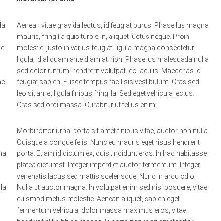
la.
Aenean vitae gravida lectus, id feugiat purus. Phasellus magna
mauris, fringilla quis turpis in, aliquet luctus neque. Proin
se
molestie, justo in varius feugiat, ligula magna consectetur
ligula, id aliquam ante diam at nibh. Phasellus malesuada nulla
sed dolor rutrum, hendrerit volutpat leo iaculis. Maecenas id
ae
feugiat sapien. Fusce tempus facilisis vestibulum. Cras sed
leo sit amet ligula finibus fringilla. Sed eget vehicula lectus.
Cras sed orci massa. Curabitur ut tellus enim.
Morbi tortor urna, porta sit amet finibus vitae, auctor non nulla.
Quisque a congue felis. Nunc eu mauris eget risus hendrerit
gna
porta. Etiam id dictum ex, quis tincidunt eros. In hac habitasse
platea dictumst. Integer imperdiet auctor fermentum. Integer
venenatis lacus sed mattis scelerisque. Nunc in arcu odio.
lla
Nulla ut auctor magna. In volutpat enim sed nisi posuere, vitae
euismod metus molestie. Aenean aliquet, sapien eget
fermentum vehicula, dolor massa maximus eros, vitae