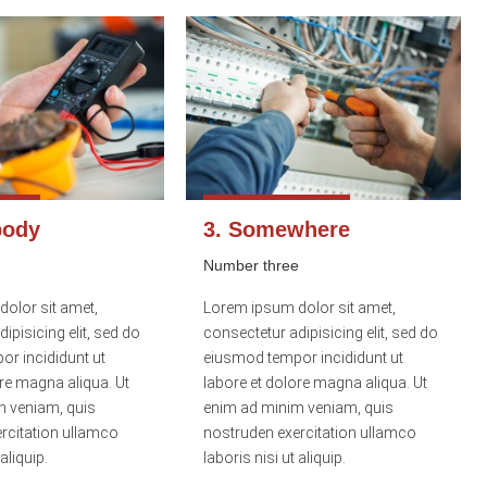
body
3. Somewhere
Number three
olor sit amet,
Lorem ipsum dolor sit amet,
ipisicing elit, sed do
consectetur adipisicing elit, sed do
r incididunt ut
eiusmod tempor incididunt ut
ore magna aliqua. Ut
labore et dolore magna aliqua. Ut
m veniam, quis
enim ad minim veniam, quis
rcitation ullamco
nostruden exercitation ullamco
 aliquip.
laboris nisi ut aliquip.