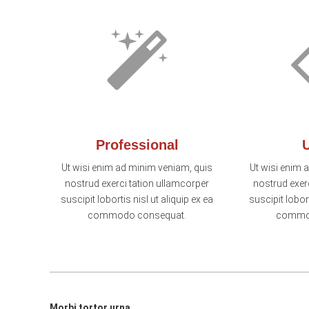
Professional
Ut wisi enim ad minim veniam, quis
Ut wisi enim 
nostrud exerci tation ullamcorper
nostrud exer
suscipit lobortis nisl ut aliquip ex ea
suscipit lobort
commodo consequat.
commo
Morbi tortor urna