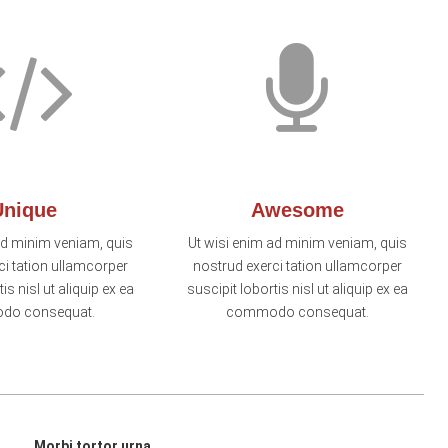
Unique
Awesome
ad minim veniam, quis
Ut wisi enim ad minim veniam, quis
ci tation ullamcorper
nostrud exerci tation ullamcorper
is nisl ut aliquip ex ea
suscipit lobortis nisl ut aliquip ex ea
do consequat.
commodo consequat.
Morbi tortor urna